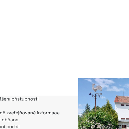
ášení přístupnosti
ně zveřejňované informace
l občana
bní portál