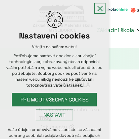
Základní škola
Nastavení cookies
Vítejte na našem webu!
Potřebujeme nastavit cookies a související
technologie, aby zobrazovaný obsah odpovídal
vašim potřebám a vy na webu nalezli přesně to, co
potřebujete. Soubory cookies používané na
našem webu
nikdy neslouží ke zjišťování
ZÁKLADNÍ ŠKOLA
totožnosti uživatelů stránek
.
PŘIJMOUT VŠECHNY COOKIES
Kontakty
Organizace školního roku
NASTAVIT
Třídy
Dokumenty ZŠ
Technická cookies
Vaše údaje zpracováváme v souladu se zásadami
Zápis do 1. třídy
ochrany osobních údajů z důvodu následujících
nutná pro provozování webu