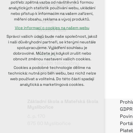
potřeb: zpětná vazba od návštěvníků formou
Školní parlament
udržení kontextu stránek (session):
analytických statistik používání webu, ukládání
případná přihlášení, volby jazyka, apod.
Školní časopis
nebo přístup k informacím na vašem zařízení,
měření obsahu, reklama a vývoj produktů.
Volitelná cookies
O škole
Více informací o cookies na našem webu
analytická pro anonymizované
Školská rada
vyhodnocení návštěvnosti
Správci vašich údajů bude naše společnost, jakož
SRPDŠ
marketingová cookies (Google, Seznam,
i naši důvěryhodní partneři, se kterými neustále
Přírodní učebna ZŠ
Facebook)
spolupracujeme. Vyjádření souhlasu je
dobrovolné. Můžete jej kdykoli zrušit nebo
Projekty
Více informací o cookies na našem webu
obnovit změnou nastavení vašich cookies.
Využití tělocvičny
PŘIJMOUT VŠECHNY COOKIES
Cookies a podobné technologie dělíme na
Volná místa
technická: nutná pro běh webu, bez nichž nelze
web používat a volitelná. Do této části spadají
ODMÍTNOUT VOLITELNÁ
analytická a marketingová cookies.
Základní škola a Mateřská škola
Prohl
Myslibořice
GDPR
č. p. 170
Povin
675 60 Myslibořice
Portá
Plate