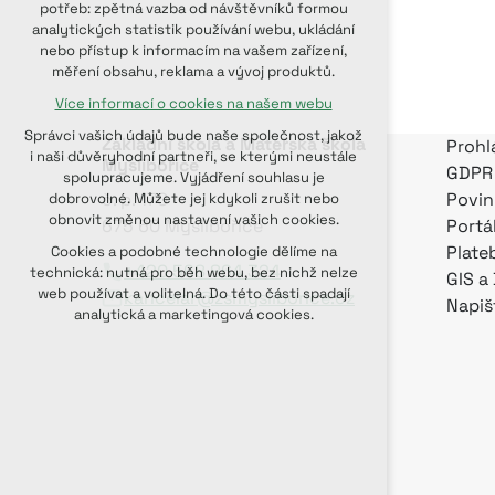
potřeb: zpětná vazba od návštěvníků formou
udržení kontextu stránek (session):
analytických statistik používání webu, ukládání
případná přihlášení, volby jazyka, apod.
nebo přístup k informacím na vašem zařízení,
měření obsahu, reklama a vývoj produktů.
Volitelná cookies
Více informací o cookies na našem webu
analytická pro anonymizované
vyhodnocení návštěvnosti
Správci vašich údajů bude naše společnost, jakož
Základní škola a Mateřská škola
Prohl
marketingová cookies (Google, Seznam,
i naši důvěryhodní partneři, se kterými neustále
Myslibořice
GDPR
Facebook)
spolupracujeme. Vyjádření souhlasu je
č. p. 170
Povin
dobrovolné. Můžete jej kdykoli zrušit nebo
Více informací o cookies na našem webu
obnovit změnou nastavení vašich cookies.
675 60 Myslibořice
Portá
PŘIJMOUT VŠECHNY COOKIES
Plate
Cookies a podobné technologie dělíme na
+420 568 864 324
technická: nutná pro běh webu, bez nichž nelze
GIS a
web používat a volitelná. Do této části spadají
kancelar@zsmysliborice.cz
ODMÍTNOUT VOLITELNÁ
Napiš
analytická a marketingová cookies.