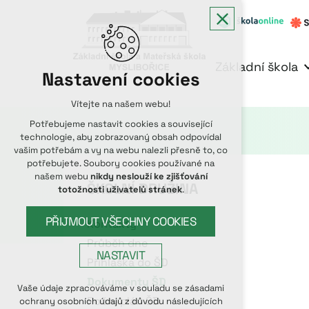
Základní škola
Nastavení cookies
Vítejte na našem webu!
Potřebujeme nastavit cookies a související
technologie, aby zobrazovaný obsah odpovídal
vašim potřebám a vy na webu nalezli přesně to, co
potřebujete. Soubory cookies používané na
našem webu
nikdy neslouží ke zjišťování
ŠKOLNÍ DRUŽINA
totožnosti uživatelů stránek
.
PŘIJMOUT VŠECHNY COOKIES
Kontakty
Průběh dne
NASTAVIT
Přihláška do ŠD
Dokumenty ŠD
Technická cookies
Vaše údaje zpracováváme v souladu se zásadami
Roční plán ŠD
ochrany osobních údajů z důvodu následujících
nutná pro provozování webu