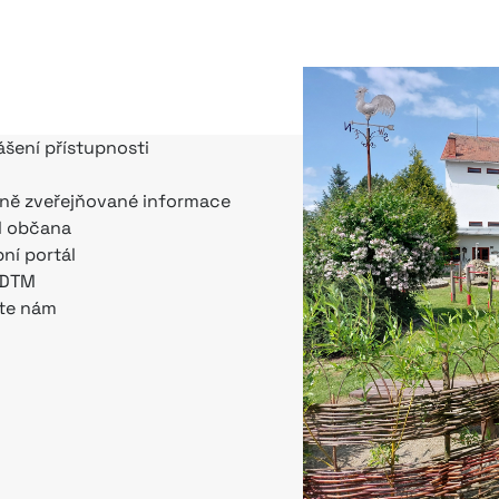
ášení přístupnosti
ně zveřejňované informace
l občana
bní portál
 DTM
te nám