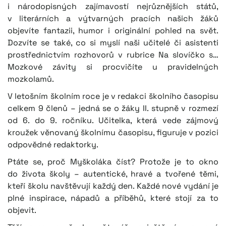
i národopisných zajímavostí nejrůznějších států,
v literárních a výtvarných pracích našich žáků
objevíte fantazii, humor i originální pohled na svět.
Dozvíte se také, co si myslí naši učitelé či asistenti
prostřednictvím rozhovorů v rubrice Na slovíčko s…
Mozkové závity si procvičíte u pravidelných
mozkolamů.
V letošním školním roce je v redakci školního časopisu
celkem 9 členů – jedná se o žáky II. stupně v rozmezí
od 6. do 9. ročníku. Učitelka, která vede zájmový
kroužek věnovaný školnímu časopisu, figuruje v pozici
odpovědné redaktorky.
Ptáte se, proč Myškoláka číst? Protože je to okno
do života školy – autentické, hravé a tvořené těmi,
kteří školu navštěvují každý den. Každé nové vydání je
plné inspirace, nápadů a příběhů, které stojí za to
objevit.