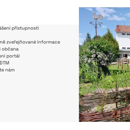
ášení přístupnosti
ně zveřejňované informace
l občana
bní portál
 DTM
te nám