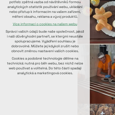
potřeb: zpětná vazba od návštěvníků formou
udržení kontextu stránek (session):
analytických statistik používání webu, ukládání
případná přihlášení, volby jazyka, apod.
nebo přístup k informacím na vašem zařízení,
měření obsahu, reklama a vývoj produktů.
Volitelná cookies
Více informací o cookies na našem webu
analytická pro anonymizované
vyhodnocení návštěvnosti
Správci vašich údajů bude naše společnost, jakož
marketingová cookies (Google, Seznam,
i naši důvěryhodní partneři, se kterými neustále
Facebook)
spolupracujeme. Vyjádření souhlasu je
dobrovolné. Můžete jej kdykoli zrušit nebo
Více informací o cookies na našem webu
obnovit změnou nastavení vašich cookies.
PŘIJMOUT VŠECHNY COOKIES
Cookies a podobné technologie dělíme na
technická: nutná pro běh webu, bez nichž nelze
web používat a volitelná. Do této části spadají
ODMÍTNOUT VOLITELNÁ
analytická a marketingová cookies.