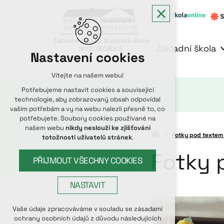
Základní škola
Nastavení cookies
Vítejte na našem webu!
Potřebujeme nastavit cookies a související
technologie, aby zobrazovaný obsah odpovídal
vašim potřebám a vy na webu nalezli přesně to, co
potřebujete. Soubory cookies používané na
našem webu
nikdy neslouží ke zjišťování
Fotky pod textem
totožnosti uživatelů stránek
.
Fotky 
PŘIJMOUT VŠECHNY COOKIES
NASTAVIT
Technická cookies
Vaše údaje zpracováváme v souladu se zásadami
ochrany osobních údajů z důvodu následujících
nutná pro provozování webu