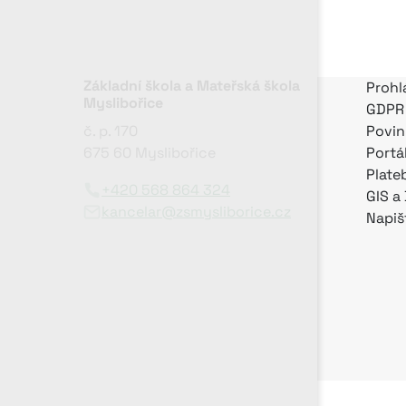
Základní škola a Mateřská škola
Prohl
Myslibořice
GDPR
č. p. 170
Povin
675 60 Myslibořice
Portá
Plate
+420 568 864 324
GIS a
kancelar@zsmysliborice.cz
Napiš