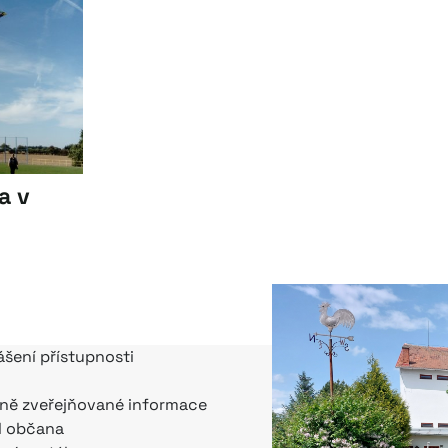
a v
ášení přístupnosti
ně zveřejňované informace
l občana