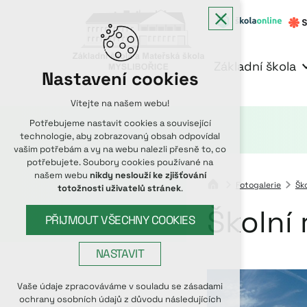
Základní škola
Nastavení cookies
Vítejte na našem webu!
Potřebujeme nastavit cookies a související
technologie, aby zobrazovaný obsah odpovídal
vašim potřebám a vy na webu nalezli přesně to, co
potřebujete. Soubory cookies používané na
našem webu
nikdy neslouží ke zjišťování
Fotogalerie
Ško
totožnosti uživatelů stránek
.
Školní
PŘIJMOUT VŠECHNY COOKIES
NASTAVIT
Technická cookies
Vaše údaje zpracováváme v souladu se zásadami
ochrany osobních údajů z důvodu následujících
nutná pro provozování webu