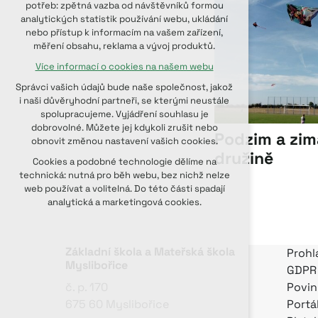
potřeb: zpětná vazba od návštěvníků formou
udržení kontextu stránek (session):
analytických statistik používání webu, ukládání
případná přihlášení, volby jazyka, apod.
nebo přístup k informacím na vašem zařízení,
měření obsahu, reklama a vývoj produktů.
Volitelná cookies
Více informací o cookies na našem webu
analytická pro anonymizované
vyhodnocení návštěvnosti
Správci vašich údajů bude naše společnost, jakož
marketingová cookies (Google, Seznam,
i naši důvěryhodní partneři, se kterými neustále
Facebook)
spolupracujeme. Vyjádření souhlasu je
dobrovolné. Můžete jej kdykoli zrušit nebo
Více informací o cookies na našem webu
Podzim a zim
obnovit změnou nastavení vašich cookies.
družině
PŘIJMOUT VŠECHNY COOKIES
Cookies a podobné technologie dělíme na
technická: nutná pro běh webu, bez nichž nelze
web používat a volitelná. Do této části spadají
ODMÍTNOUT VOLITELNÁ
analytická a marketingová cookies.
Základní škola a Mateřská škola
Prohl
Myslibořice
GDPR
č. p. 170
Povin
675 60 Myslibořice
Portá