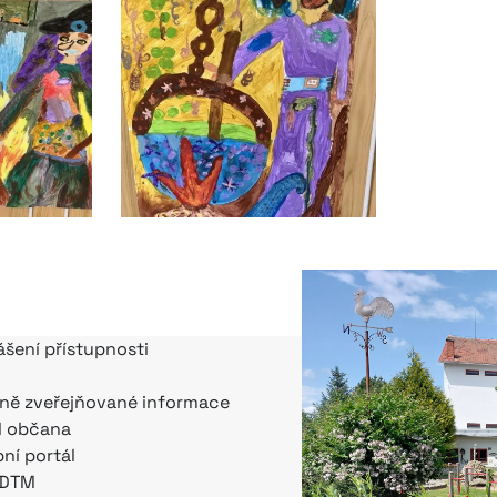
ášení přístupnosti
ně zveřejňované informace
l občana
bní portál
 DTM