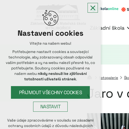
Základní škola
Nastavení cookies
Vítejte na našem webu!
Potřebujeme nastavit cookies a související
technologie, aby zobrazovaný obsah odpovídal
vašim potřebám a vy na webu nalezli přesně to, co
potřebujete. Soubory cookies používané na
našem webu
nikdy neslouží ke zjišťování
Fotogalerie
Ško
totožnosti uživatelů stránek
.
Jaro v
PŘIJMOUT VŠECHNY COOKIES
NASTAVIT
Technická cookies
Vaše údaje zpracováváme v souladu se zásadami
ochrany osobních údajů z důvodu následujících
nutná pro provozování webu