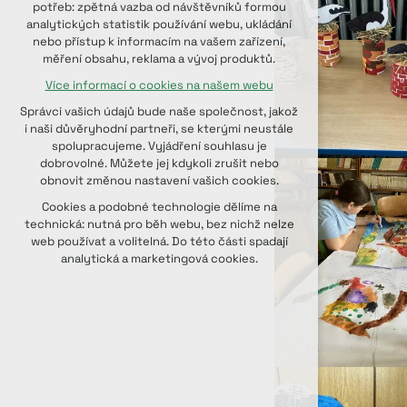
potřeb: zpětná vazba od návštěvníků formou
udržení kontextu stránek (session):
analytických statistik používání webu, ukládání
případná přihlášení, volby jazyka, apod.
nebo přístup k informacím na vašem zařízení,
měření obsahu, reklama a vývoj produktů.
Volitelná cookies
Více informací o cookies na našem webu
analytická pro anonymizované
vyhodnocení návštěvnosti
Správci vašich údajů bude naše společnost, jakož
marketingová cookies (Google, Seznam,
i naši důvěryhodní partneři, se kterými neustále
Facebook)
spolupracujeme. Vyjádření souhlasu je
dobrovolné. Můžete jej kdykoli zrušit nebo
Více informací o cookies na našem webu
obnovit změnou nastavení vašich cookies.
PŘIJMOUT VŠECHNY COOKIES
Cookies a podobné technologie dělíme na
technická: nutná pro běh webu, bez nichž nelze
web používat a volitelná. Do této části spadají
ODMÍTNOUT VOLITELNÁ
analytická a marketingová cookies.