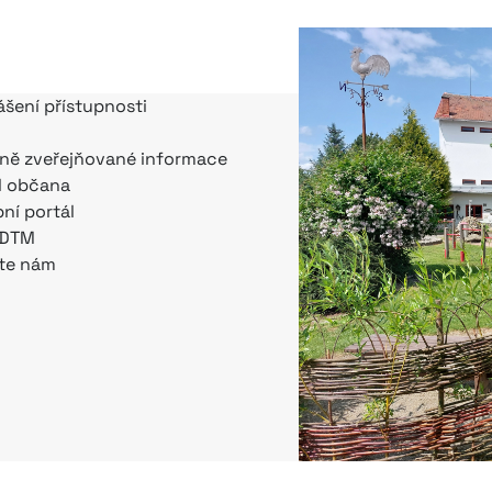
ášení přístupnosti
ně zveřejňované informace
l občana
bní portál
 DTM
te nám