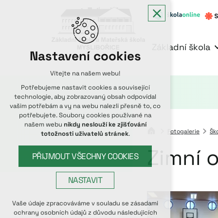
Základní škola
Nastavení cookies
Vítejte na našem webu!
Potřebujeme nastavit cookies a související
technologie, aby zobrazovaný obsah odpovídal
vašim potřebám a vy na webu nalezli přesně to, co
potřebujete. Soubory cookies používané na
našem webu
nikdy neslouží ke zjišťování
Fotogalerie
Ško
totožnosti uživatelů stránek
.
Zimní 
PŘIJMOUT VŠECHNY COOKIES
NASTAVIT
Technická cookies
Vaše údaje zpracováváme v souladu se zásadami
ochrany osobních údajů z důvodu následujících
nutná pro provozování webu