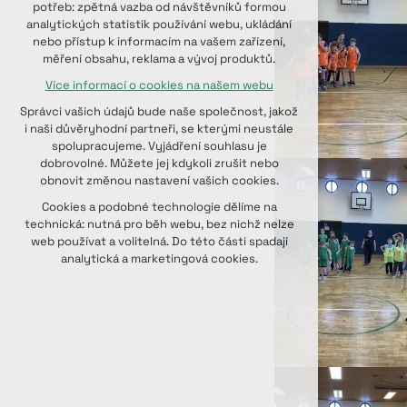
potřeb: zpětná vazba od návštěvníků formou
udržení kontextu stránek (session):
analytických statistik používání webu, ukládání
případná přihlášení, volby jazyka, apod.
nebo přístup k informacím na vašem zařízení,
měření obsahu, reklama a vývoj produktů.
Volitelná cookies
Více informací o cookies na našem webu
analytická pro anonymizované
vyhodnocení návštěvnosti
Správci vašich údajů bude naše společnost, jakož
marketingová cookies (Google, Seznam,
i naši důvěryhodní partneři, se kterými neustále
Facebook)
spolupracujeme. Vyjádření souhlasu je
dobrovolné. Můžete jej kdykoli zrušit nebo
Více informací o cookies na našem webu
obnovit změnou nastavení vašich cookies.
PŘIJMOUT VŠECHNY COOKIES
Cookies a podobné technologie dělíme na
technická: nutná pro běh webu, bez nichž nelze
web používat a volitelná. Do této části spadají
ODMÍTNOUT VOLITELNÁ
analytická a marketingová cookies.