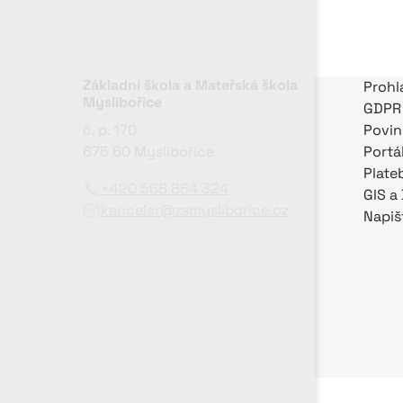
Základní škola a Mateřská škola
Prohl
Myslibořice
GDPR
č. p. 170
Povin
675 60 Myslibořice
Portá
Plate
+420 568 864 324
GIS a
kancelar@zsmysliborice.cz
Napiš