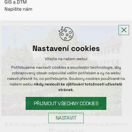
GIS a DTM
Napište nám
Nastavení cookies
Vítejte na našem webu!
Potřebujeme nastavit cookies a související technologie, aby
zobrazovaný obsah odpovídal vašim potřebám a vy na webu
nalezli přesně to, co potřebujete. Soubory cookies používané na
našem webu
nikdy neslouží ke zjišťování totožnosti uživatelů
stránek
.
PŘIJMOUT VŠECHNY COOKIES
NASTAVIT
© 2026 Copyright Základní škola a Mateřská škola Myslibořice
Technická cookies
Vytvořil xart.cz