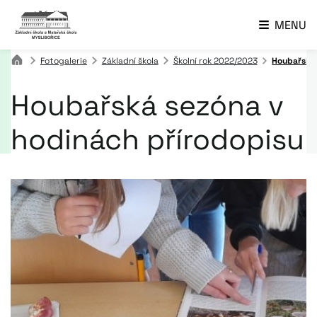
MENU
Fotogalerie
Základní škola
Školní rok 2022/2023
Houbařská 
Houbařská sezóna v
hodinách přírodopisu