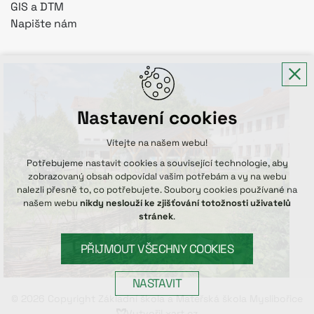
GIS a DTM
Napište nám
Nastavení cookies
Vítejte na našem webu!
Potřebujeme nastavit cookies a související technologie, aby
zobrazovaný obsah odpovídal vašim potřebám a vy na webu
nalezli přesně to, co potřebujete. Soubory cookies používané na
našem webu
nikdy neslouží ke zjišťování totožnosti uživatelů
stránek
.
PŘIJMOUT VŠECHNY COOKIES
NASTAVIT
© 2026 Copyright Základní škola a Mateřská škola Myslibořice
Vytvořil xart.cz
Technická cookies