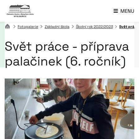
MENU
Fotogalerie
Základní škola
Školní rok 2022/2023
Svět práce 
Svět práce - příprava
palačinek (6. ročník)