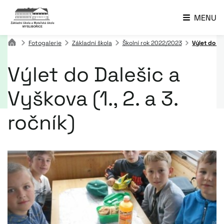
MENU
Fotogalerie
Základní škola
Školní rok 2022/2023
Výlet do Da
Výlet do Dalešic a
Vyškova (1., 2. a 3.
ročník)