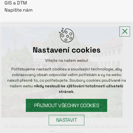
GIS a DTM
Napište nám
Nastavení cookies
Vítejte na našem webu!
Potřebujeme nastavit cookies a související technologie, aby
zobrazovaný obsah odpovídal vašim potřebám a vy na webu
nalezli přesně to, co potřebujete. Soubory cookies používané na
našem webu
nikdy neslouží ke zjišťování totožnosti uživatelů
stránek
.
PŘIJMOUT VŠECHNY COOKIES
NASTAVIT
© 2026 Copyright Základní škola a Mateřská škola Myslibořice
Vytvořil xart.cz
Technická cookies