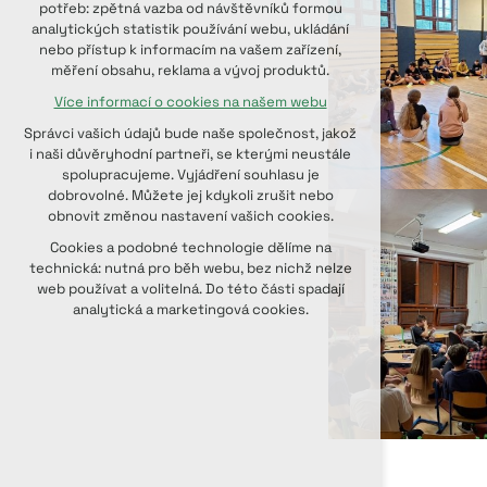
potřeb: zpětná vazba od návštěvníků formou
udržení kontextu stránek (session):
analytických statistik používání webu, ukládání
případná přihlášení, volby jazyka, apod.
nebo přístup k informacím na vašem zařízení,
měření obsahu, reklama a vývoj produktů.
Volitelná cookies
Více informací o cookies na našem webu
analytická pro anonymizované
vyhodnocení návštěvnosti
Správci vašich údajů bude naše společnost, jakož
marketingová cookies (Google, Seznam,
i naši důvěryhodní partneři, se kterými neustále
Facebook)
spolupracujeme. Vyjádření souhlasu je
dobrovolné. Můžete jej kdykoli zrušit nebo
Více informací o cookies na našem webu
obnovit změnou nastavení vašich cookies.
PŘIJMOUT VŠECHNY COOKIES
Cookies a podobné technologie dělíme na
technická: nutná pro běh webu, bez nichž nelze
web používat a volitelná. Do této části spadají
ODMÍTNOUT VOLITELNÁ
analytická a marketingová cookies.