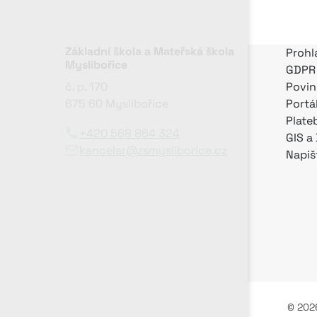
Základní škola a Mateřská škola
Prohl
Myslibořice
GDPR
č. p. 170
Povin
675 60 Myslibořice
Portá
Plate
+420 568 864 324
GIS a
kancelar@zsmysliborice.cz
Napiš
© 2026