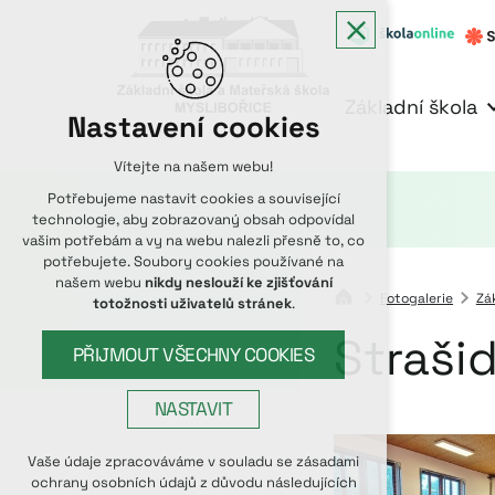
Základní škola
Nastavení cookies
Vítejte na našem webu!
Potřebujeme nastavit cookies a související
technologie, aby zobrazovaný obsah odpovídal
vašim potřebám a vy na webu nalezli přesně to, co
potřebujete. Soubory cookies používané na
našem webu
nikdy neslouží ke zjišťování
Fotogalerie
Zá
totožnosti uživatelů stránek
.
Straši
PŘIJMOUT VŠECHNY COOKIES
NASTAVIT
Technická cookies
Vaše údaje zpracováváme v souladu se zásadami
ochrany osobních údajů z důvodu následujících
nutná pro provozování webu