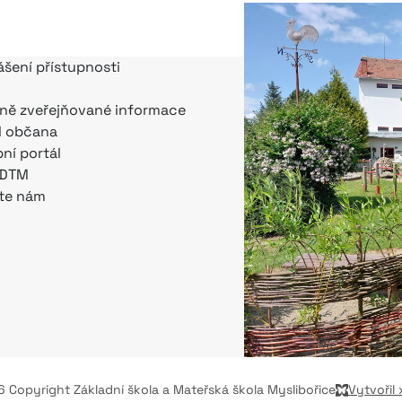
ášení přístupnosti
ně zveřejňované informace
l občana
bní portál
 DTM
te nám
 Copyright Základní škola a Mateřská škola Myslibořice
Vytvořil 