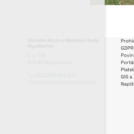
Základní škola a Mateřská škola
Prohl
Myslibořice
GDPR
č. p. 170
Povin
675 60 Myslibořice
Portá
Plate
+420 568 864 324
GIS a
kancelar@zsmysliborice.cz
Napiš