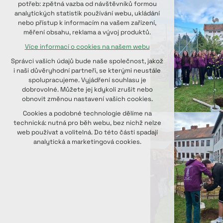
potřeb: zpětná vazba od návštěvníků formou
udržení kontextu stránek (session):
analytických statistik používání webu, ukládání
případná přihlášení, volby jazyka, apod.
nebo přístup k informacím na vašem zařízení,
měření obsahu, reklama a vývoj produktů.
Volitelná cookies
Více informací o cookies na našem webu
analytická pro anonymizované
vyhodnocení návštěvnosti
Správci vašich údajů bude naše společnost, jakož
marketingová cookies (Google, Seznam,
i naši důvěryhodní partneři, se kterými neustále
Facebook)
spolupracujeme. Vyjádření souhlasu je
dobrovolné. Můžete jej kdykoli zrušit nebo
Více informací o cookies na našem webu
obnovit změnou nastavení vašich cookies.
PŘIJMOUT VŠECHNY COOKIES
Cookies a podobné technologie dělíme na
technická: nutná pro běh webu, bez nichž nelze
web používat a volitelná. Do této části spadají
ODMÍTNOUT VOLITELNÁ
analytická a marketingová cookies.