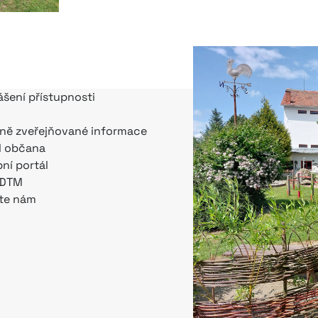
ášení přístupnosti
ně zveřejňované informace
l občana
bní portál
 DTM
te nám