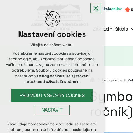
Základní škola
Nastavení cookies
Vítejte na našem webu!
Potřebujeme nastavit cookies a související
technologie, aby zobrazovaný obsah odpovídal
vašim potřebám a vy na webu nalezli přesně to, co
potřebujete. Soubory cookies používané na
našem webu
nikdy neslouží ke zjišťování
Fotogalerie
Zá
totožnosti uživatelů stránek
.
Symbol
PŘIJMOUT VŠECHNY COOKIES
ročník)
NASTAVIT
Technická cookies
Vaše údaje zpracováváme v souladu se zásadami
ochrany osobních údajů z důvodu následujících
nutná pro provozování webu