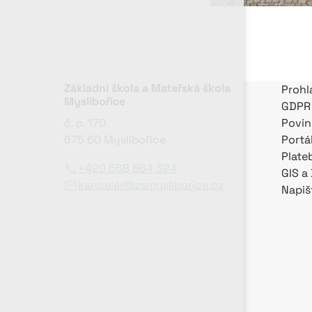
Základní škola a Mateřská škola
Prohl
Myslibořice
GDPR
č. p. 170
Povin
675 60 Myslibořice
Portá
Plate
+420 568 864 324
GIS a
kancelar@zsmysliborice.cz
Napiš