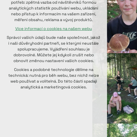
potřeb: zpětná vazba od návštěvníků formou
udržení kontextu stránek (session):
analytických statistik používání webu, ukládání
případná přihlášení, volby jazyka, apod.
nebo přístup k informacím na vašem zařízení,
měření obsahu, reklama a vývoj produktů.
Volitelná cookies
Více informací o cookies na našem webu
analytická pro anonymizované
vyhodnocení návštěvnosti
Správci vašich údajů bude naše společnost, jakož
marketingová cookies (Google, Seznam,
i naši důvěryhodní partneři, se kterými neustále
Facebook)
spolupracujeme. Vyjádření souhlasu je
dobrovolné. Můžete jej kdykoli zrušit nebo
Více informací o cookies na našem webu
obnovit změnou nastavení vašich cookies.
PŘIJMOUT VŠECHNY COOKIES
Cookies a podobné technologie dělíme na
technická: nutná pro běh webu, bez nichž nelze
web používat a volitelná. Do této části spadají
ODMÍTNOUT VOLITELNÁ
analytická a marketingová cookies.