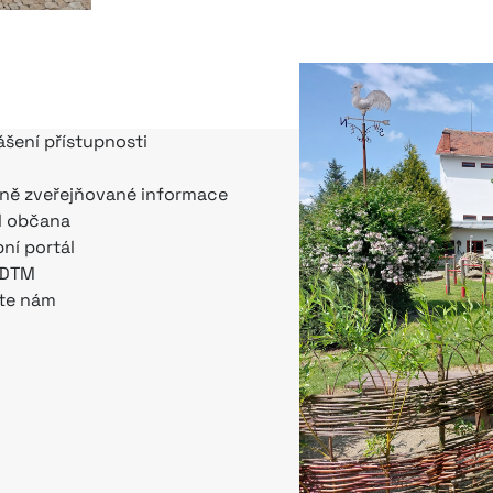
ášení přístupnosti
ně zveřejňované informace
l občana
bní portál
 DTM
te nám