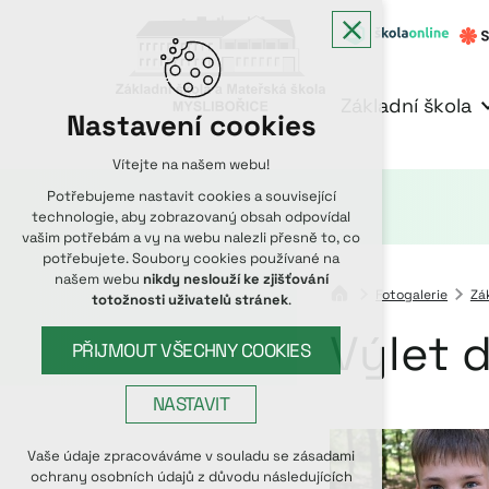
Základní škola
Nastavení cookies
Vítejte na našem webu!
Potřebujeme nastavit cookies a související
technologie, aby zobrazovaný obsah odpovídal
vašim potřebám a vy na webu nalezli přesně to, co
potřebujete. Soubory cookies používané na
našem webu
nikdy neslouží ke zjišťování
Fotogalerie
Zá
totožnosti uživatelů stránek
.
Výlet d
PŘIJMOUT VŠECHNY COOKIES
NASTAVIT
Technická cookies
Vaše údaje zpracováváme v souladu se zásadami
ochrany osobních údajů z důvodu následujících
nutná pro provozování webu