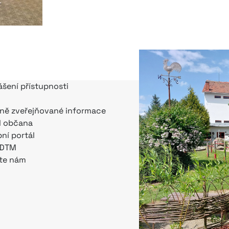
ášení přístupnosti
ně zveřejňované informace
l občana
bní portál
 DTM
te nám