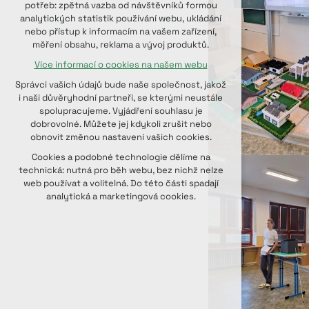
potřeb: zpětná vazba od návštěvníků formou
udržení kontextu stránek (session):
analytických statistik používání webu, ukládání
případná přihlášení, volby jazyka, apod.
nebo přístup k informacím na vašem zařízení,
měření obsahu, reklama a vývoj produktů.
Volitelná cookies
Více informací o cookies na našem webu
analytická pro anonymizované
vyhodnocení návštěvnosti
Správci vašich údajů bude naše společnost, jakož
marketingová cookies (Google, Seznam,
i naši důvěryhodní partneři, se kterými neustále
Facebook)
spolupracujeme. Vyjádření souhlasu je
dobrovolné. Můžete jej kdykoli zrušit nebo
Více informací o cookies na našem webu
obnovit změnou nastavení vašich cookies.
PŘIJMOUT VŠECHNY COOKIES
Cookies a podobné technologie dělíme na
technická: nutná pro běh webu, bez nichž nelze
web používat a volitelná. Do této části spadají
ODMÍTNOUT VOLITELNÁ
analytická a marketingová cookies.