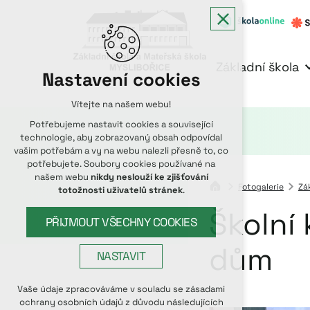
Základní škola
Nastavení cookies
Vítejte na našem webu!
Potřebujeme nastavit cookies a související
technologie, aby zobrazovaný obsah odpovídal
vašim potřebám a vy na webu nalezli přesně to, co
potřebujete. Soubory cookies používané na
našem webu
nikdy neslouží ke zjišťování
Fotogalerie
Zá
totožnosti uživatelů stránek
.
Školní 
PŘIJMOUT VŠECHNY COOKIES
dům
NASTAVIT
Technická cookies
Vaše údaje zpracováváme v souladu se zásadami
ochrany osobních údajů z důvodu následujících
nutná pro provozování webu