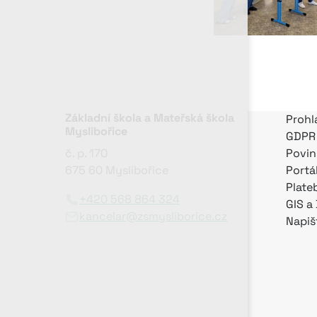
Základní škola a Mateřská škola
Prohl
Myslibořice
GDPR
č. p. 170
Povin
675 60 Myslibořice
Portá
Plate
+420 568 864 324
GIS a
kancelar@zsmysliborice.cz
Napiš