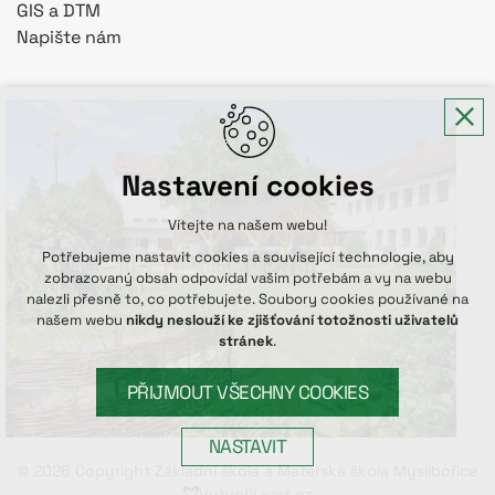
GIS a DTM
Napište nám
Nastavení cookies
Vítejte na našem webu!
Potřebujeme nastavit cookies a související technologie, aby
zobrazovaný obsah odpovídal vašim potřebám a vy na webu
nalezli přesně to, co potřebujete. Soubory cookies používané na
našem webu
nikdy neslouží ke zjišťování totožnosti uživatelů
stránek
.
PŘIJMOUT VŠECHNY COOKIES
NASTAVIT
© 2026 Copyright Základní škola a Mateřská škola Myslibořice
Vytvořil xart.cz
Technická cookies