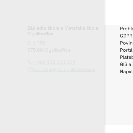
Základní škola a Mateřská škola
Prohl
Myslibořice
GDPR
č. p. 170
Povin
675 60 Myslibořice
Portá
Plate
+420 568 864 324
GIS a
kancelar@zsmysliborice.cz
Napiš