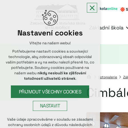
Základní škola
Nastavení cookies
Vítejte na našem webu!
Potřebujeme nastavit cookies a související
technologie, aby zobrazovaný obsah odpovídal
vašim potřebám a vy na webu nalezli přesně to, co
potřebujete. Soubory cookies používané na
našem webu
nikdy neslouží ke zjišťování
Fotogalerie
Zá
totožnosti uživatelů stránek
.
Cimbál
PŘIJMOUT VŠECHNY COOKIES
NASTAVIT
Technická cookies
Vaše údaje zpracováváme v souladu se zásadami
ochrany osobních údajů z důvodu následujících
nutná pro provozování webu