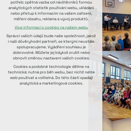
potřeb: zpětná vazba od návštěvníků formou
udržení kontextu stránek (session):
analytických statistik používání webu, ukládání
případná přihlášení, volby jazyka, apod.
nebo přístup k informacím na vašem zařízení,
měření obsahu, reklama a vývoj produktů.
Volitelná cookies
Více informací o cookies na našem webu
analytická pro anonymizované
vyhodnocení návštěvnosti
Správci vašich údajů bude naše společnost, jakož
marketingová cookies (Google, Seznam,
i naši důvěryhodní partneři, se kterými neustále
Facebook)
spolupracujeme. Vyjádření souhlasu je
dobrovolné. Můžete jej kdykoli zrušit nebo
Více informací o cookies na našem webu
obnovit změnou nastavení vašich cookies.
PŘIJMOUT VŠECHNY COOKIES
Cookies a podobné technologie dělíme na
technická: nutná pro běh webu, bez nichž nelze
web používat a volitelná. Do této části spadají
ODMÍTNOUT VOLITELNÁ
analytická a marketingová cookies.