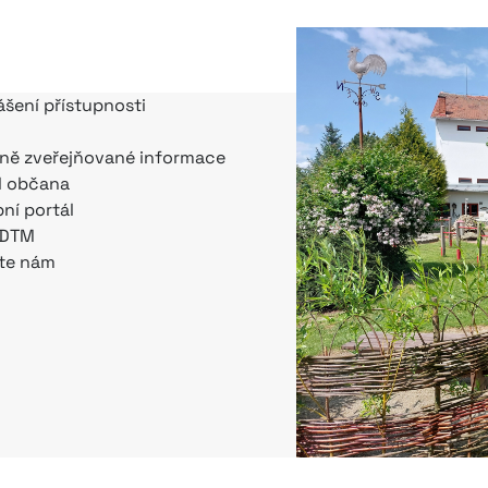
ášení přístupnosti
ně zveřejňované informace
l občana
bní portál
 DTM
te nám