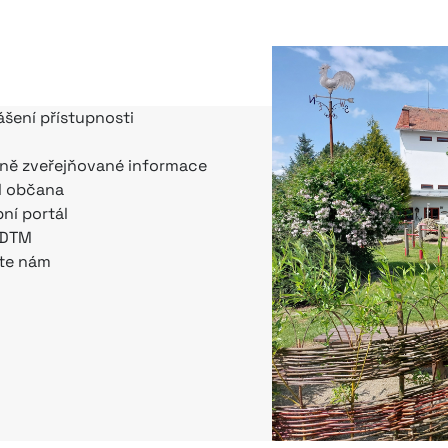
ášení přístupnosti
ně zveřejňované informace
l občana
bní portál
 DTM
te nám