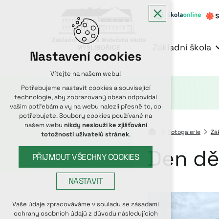
Základní škola
Nastavení cookies
Vítejte na našem webu!
Potřebujeme nastavit cookies a související
technologie, aby zobrazovaný obsah odpovídal
vašim potřebám a vy na webu nalezli přesně to, co
potřebujete. Soubory cookies používané na
našem webu
nikdy neslouží ke zjišťování
Fotogalerie
Zá
totožnosti uživatelů stránek
.
Den dět
PŘIJMOUT VŠECHNY COOKIES
NASTAVIT
Technická cookies
Vaše údaje zpracováváme v souladu se zásadami
ochrany osobních údajů z důvodu následujících
nutná pro provozování webu