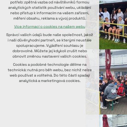
potřeb: zpětná vazba od návštěvníků formou
udržení kontextu stránek (session):
analytických statistik používání webu, ukládání
případná přihlášení, volby jazyka, apod.
nebo přístup k informacím na vašem zařízení,
měření obsahu, reklama a vývoj produktů.
Volitelná cookies
Více informací o cookies na našem webu
analytická pro anonymizované
vyhodnocení návštěvnosti
Správci vašich údajů bude naše společnost, jakož
marketingová cookies (Google, Seznam,
i naši důvěryhodní partneři, se kterými neustále
Facebook)
spolupracujeme. Vyjádření souhlasu je
dobrovolné. Můžete jej kdykoli zrušit nebo
Více informací o cookies na našem webu
obnovit změnou nastavení vašich cookies.
PŘIJMOUT VŠECHNY COOKIES
Cookies a podobné technologie dělíme na
technická: nutná pro běh webu, bez nichž nelze
web používat a volitelná. Do této části spadají
ODMÍTNOUT VOLITELNÁ
analytická a marketingová cookies.