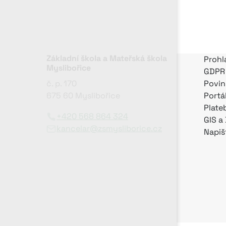
Základní škola a Mateřská škola
Prohl
Myslibořice
GDPR
č. p. 170
Povin
675 60 Myslibořice
Portá
Plate
+420 568 864 324
GIS a
kancelar@zsmysliborice.cz
Napiš