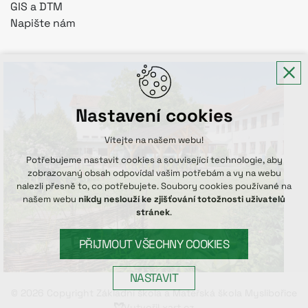
GIS a DTM
Napište nám
Nastavení cookies
Vítejte na našem webu!
Potřebujeme nastavit cookies a související technologie, aby
zobrazovaný obsah odpovídal vašim potřebám a vy na webu
nalezli přesně to, co potřebujete. Soubory cookies používané na
našem webu
nikdy neslouží ke zjišťování totožnosti uživatelů
stránek
.
PŘIJMOUT VŠECHNY COOKIES
NASTAVIT
© 2026 Copyright Základní škola a Mateřská škola Myslibořice
Vytvořil xart.cz
Technická cookies