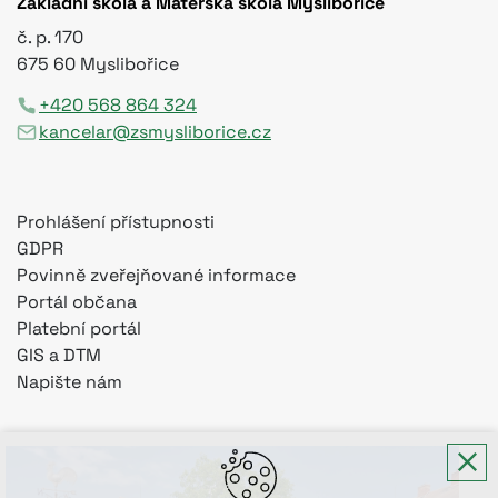
Základní škola a Mateřská škola Myslibořice
č. p. 170
675 60 Myslibořice
+420 568 864 324
kancelar@zsmysliborice.cz
Prohlášení přístupnosti
GDPR
Povinně zveřejňované informace
Portál občana
Platební portál
GIS a DTM
Napište nám