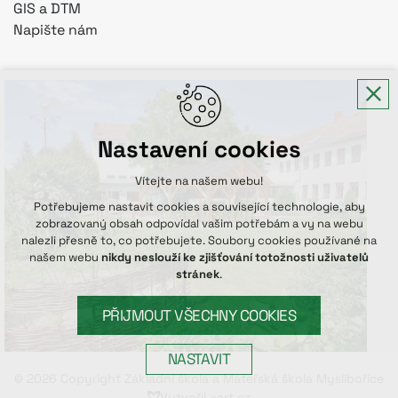
GIS a DTM
Napište nám
Nastavení cookies
Vítejte na našem webu!
Potřebujeme nastavit cookies a související technologie, aby
zobrazovaný obsah odpovídal vašim potřebám a vy na webu
nalezli přesně to, co potřebujete. Soubory cookies používané na
našem webu
nikdy neslouží ke zjišťování totožnosti uživatelů
stránek
.
PŘIJMOUT VŠECHNY COOKIES
NASTAVIT
© 2026 Copyright Základní škola a Mateřská škola Myslibořice
Vytvořil xart.cz
Technická cookies