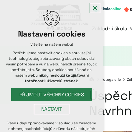
Základní škola
Nastavení cookies
Vítejte na našem webu!
Potřebujeme nastavit cookies a související
technologie, aby zobrazovaný obsah odpovídal
vašim potřebám a vy na webu nalezli přesně to, co
potřebujete. Soubory cookies používané na
našem webu
nikdy neslouží ke zjišťování
Fotogalerie
Zá
totožnosti uživatelů stránek
.
Úspěch
PŘIJMOUT VŠECHNY COOKIES
Navrhn
NASTAVIT
Technická cookies
Vaše údaje zpracováváme v souladu se zásadami
ochrany osobních údajů z důvodu následujících
nutná pro provozování webu