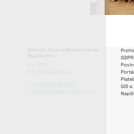
Základní škola a Mateřská škola
Prohl
Myslibořice
GDPR
č. p. 170
Povin
675 60 Myslibořice
Portá
Plate
+420 568 864 324
GIS a
kancelar@zsmysliborice.cz
Napiš