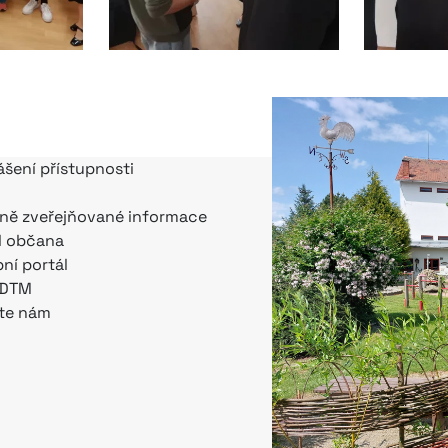
ášení přístupnosti
ně zveřejňované informace
l občana
bní portál
 DTM
te nám