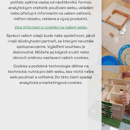
potřeb: zpětná vazba od návštěvníků formou
udržení kontextu stránek (session):
analytických statistik používání webu, ukládání
případná přihlášení, volby jazyka, apod.
nebo přístup k informacím na vašem zařízení,
měření obsahu, reklama a vývoj produktů.
Volitelná cookies
Více informací o cookies na našem webu
analytická pro anonymizované
vyhodnocení návštěvnosti
Správci vašich údajů bude naše společnost, jakož
marketingová cookies (Google, Seznam,
i naši důvěryhodní partneři, se kterými neustále
Facebook)
spolupracujeme. Vyjádření souhlasu je
dobrovolné. Můžete jej kdykoli zrušit nebo
Více informací o cookies na našem webu
obnovit změnou nastavení vašich cookies.
PŘIJMOUT VŠECHNY COOKIES
Cookies a podobné technologie dělíme na
technická: nutná pro běh webu, bez nichž nelze
web používat a volitelná. Do této části spadají
ODMÍTNOUT VOLITELNÁ
analytická a marketingová cookies.