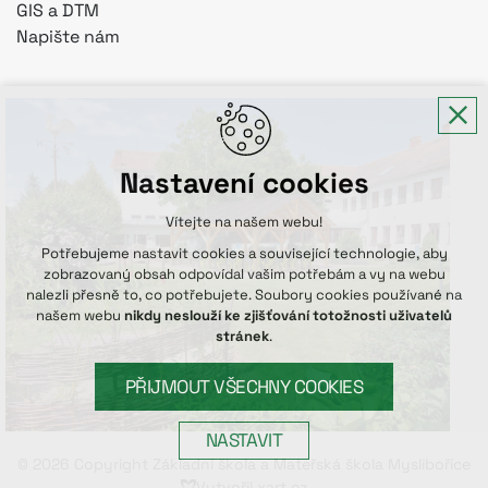
GIS a DTM
Napište nám
Nastavení cookies
Vítejte na našem webu!
Potřebujeme nastavit cookies a související technologie, aby
zobrazovaný obsah odpovídal vašim potřebám a vy na webu
nalezli přesně to, co potřebujete. Soubory cookies používané na
našem webu
nikdy neslouží ke zjišťování totožnosti uživatelů
stránek
.
PŘIJMOUT VŠECHNY COOKIES
NASTAVIT
© 2026 Copyright Základní škola a Mateřská škola Myslibořice
Vytvořil xart.cz
Technická cookies