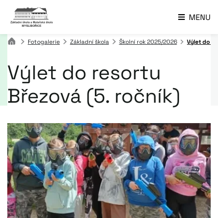
MENU
Fotogalerie
Základní škola
Školní rok 2025/2026
Výlet do re
Výlet do resortu
Březová (5. ročník)