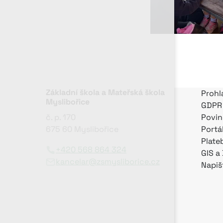
Základní škola a Mateřská škola
Prohl
Myslibořice
GDPR
č. p. 170
Povin
675 60 Myslibořice
Portá
Plate
+420 568 864 324
GIS a
kancelar@zsmysliborice.cz
Napiš