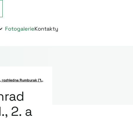
Fotogalerie
Kontakty
 rozhledna Rumburak (1., 2. a 3. ročník)
hrad
, 2. a