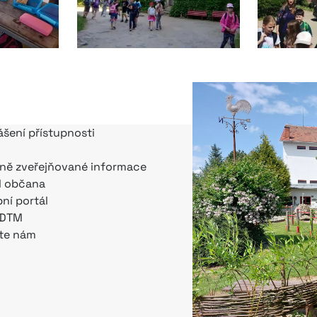
ášení přístupnosti
ně zveřejňované informace
l občana
bní portál
 DTM
te nám