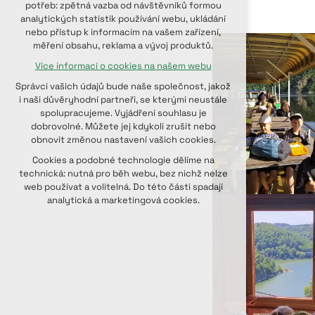
potřeb: zpětná vazba od návštěvníků formou
udržení kontextu stránek (session):
analytických statistik používání webu, ukládání
případná přihlášení, volby jazyka, apod.
nebo přístup k informacím na vašem zařízení,
měření obsahu, reklama a vývoj produktů.
Volitelná cookies
Více informací o cookies na našem webu
analytická pro anonymizované
vyhodnocení návštěvnosti
Správci vašich údajů bude naše společnost, jakož
marketingová cookies (Google, Seznam,
i naši důvěryhodní partneři, se kterými neustále
Facebook)
spolupracujeme. Vyjádření souhlasu je
dobrovolné. Můžete jej kdykoli zrušit nebo
Více informací o cookies na našem webu
obnovit změnou nastavení vašich cookies.
PŘIJMOUT VŠECHNY COOKIES
Cookies a podobné technologie dělíme na
technická: nutná pro běh webu, bez nichž nelze
web používat a volitelná. Do této části spadají
ODMÍTNOUT VOLITELNÁ
analytická a marketingová cookies.