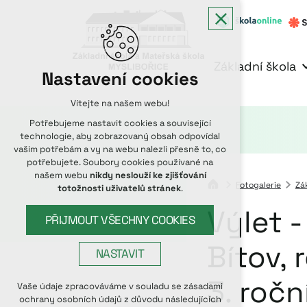
Základní škola
Nastavení cookies
Vítejte na našem webu!
Potřebujeme nastavit cookies a související
technologie, aby zobrazovaný obsah odpovídal
vašim potřebám a vy na webu nalezli přesně to, co
potřebujete. Soubory cookies používané na
našem webu
nikdy neslouží ke zjišťování
Fotogalerie
Zá
totožnosti uživatelů stránek
.
Výlet 
PŘIJMOUT VŠECHNY COOKIES
Bítov, 
NASTAVIT
3. ročn
Technická cookies
Vaše údaje zpracováváme v souladu se zásadami
ochrany osobních údajů z důvodu následujících
nutná pro provozování webu