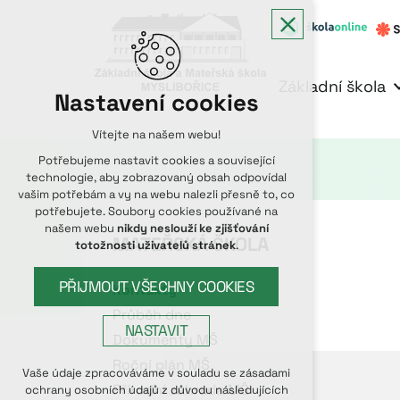
Základní škola
Nastavení cookies
Vítejte na našem webu!
Potřebujeme nastavit cookies a související
technologie, aby zobrazovaný obsah odpovídal
vašim potřebám a vy na webu nalezli přesně to, co
potřebujete. Soubory cookies používané na
našem webu
nikdy neslouží ke zjišťování
MATEŘSKÁ ŠKOLA
totožnosti uživatelů stránek
.
PŘIJMOUT VŠECHNY COOKIES
Kontakty
Průběh dne
NASTAVIT
Dokumenty MŠ
Roční plán MŠ
Technická cookies
Vaše údaje zpracováváme v souladu se zásadami
Přírodní zahrada MŠ
ochrany osobních údajů z důvodu následujících
nutná pro provozování webu