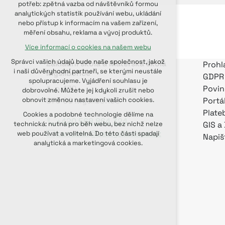
potřeb: zpětná vazba od návštěvníků formou
udržení kontextu stránek (session):
analytických statistik používání webu, ukládání
případná přihlášení, volby jazyka, apod.
nebo přístup k informacím na vašem zařízení,
měření obsahu, reklama a vývoj produktů.
Volitelná cookies
Více informací o cookies na našem webu
analytická pro anonymizované
vyhodnocení návštěvnosti
Správci vašich údajů bude naše společnost, jakož
Základní škola a Mateřská škola
Prohl
marketingová cookies (Google, Seznam,
i naši důvěryhodní partneři, se kterými neustále
Myslibořice
GDPR
Facebook)
spolupracujeme. Vyjádření souhlasu je
č. p. 170
Povin
dobrovolné. Můžete jej kdykoli zrušit nebo
Více informací o cookies na našem webu
675 60 Myslibořice
Portá
obnovit změnou nastavení vašich cookies.
Plate
PŘIJMOUT VŠECHNY COOKIES
Cookies a podobné technologie dělíme na
+420 568 864 324
GIS a
technická: nutná pro běh webu, bez nichž nelze
kancelar@zsmysliborice.cz
web používat a volitelná. Do této části spadají
ODMÍTNOUT VOLITELNÁ
Napiš
analytická a marketingová cookies.