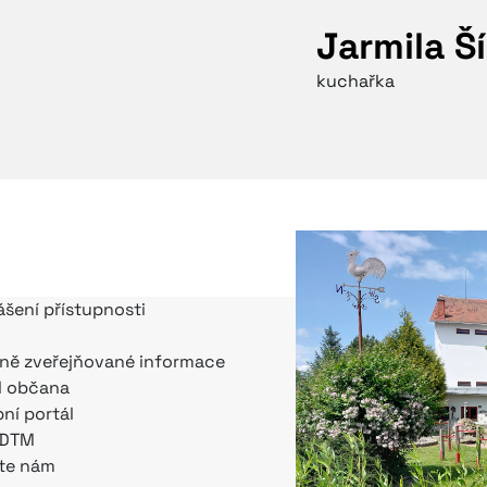
Jarmila Š
kuchařka
ášení přístupnosti
ně zveřejňované informace
l občana
bní portál
 DTM
te nám