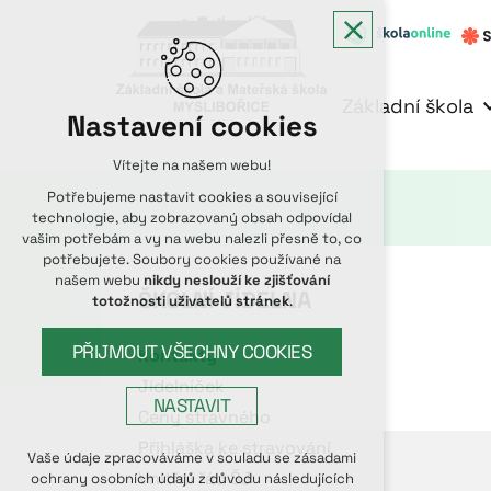
Základní škola
Nastavení cookies
Vítejte na našem webu!
Potřebujeme nastavit cookies a související
technologie, aby zobrazovaný obsah odpovídal
vašim potřebám a vy na webu nalezli přesně to, co
potřebujete. Soubory cookies používané na
našem webu
nikdy neslouží ke zjišťování
ŠKOLNÍ JÍDELNA
totožnosti uživatelů stránek
.
PŘIJMOUT VŠECHNY COOKIES
Kontakty
Jídelníček
NASTAVIT
Ceny stravného
Přihláška ke stravování
Technická cookies
Vaše údaje zpracováváme v souladu se zásadami
Vnitřní řád ŠJ
ochrany osobních údajů z důvodu následujících
nutná pro provozování webu