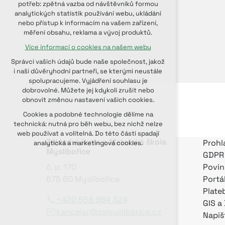
potřeb: zpětná vazba od návštěvníků formou
udržení kontextu stránek (session):
analytických statistik používání webu, ukládání
případná přihlášení, volby jazyka, apod.
nebo přístup k informacím na vašem zařízení,
měření obsahu, reklama a vývoj produktů.
Volitelná cookies
Více informací o cookies na našem webu
analytická pro anonymizované
vyhodnocení návštěvnosti
Správci vašich údajů bude naše společnost, jakož
marketingová cookies (Google, Seznam,
i naši důvěryhodní partneři, se kterými neustále
Facebook)
spolupracujeme. Vyjádření souhlasu je
dobrovolné. Můžete jej kdykoli zrušit nebo
Více informací o cookies na našem webu
obnovit změnou nastavení vašich cookies.
PŘIJMOUT VŠECHNY COOKIES
Cookies a podobné technologie dělíme na
technická: nutná pro běh webu, bez nichž nelze
web používat a volitelná. Do této části spadají
ODMÍTNOUT VOLITELNÁ
Základní škola a Mateřská škola
Prohl
analytická a marketingová cookies.
Myslibořice
GDPR
č. p. 170
Povin
675 60 Myslibořice
Portá
Plate
+420 568 864 324
GIS a
kancelar@zsmysliborice.cz
Napiš