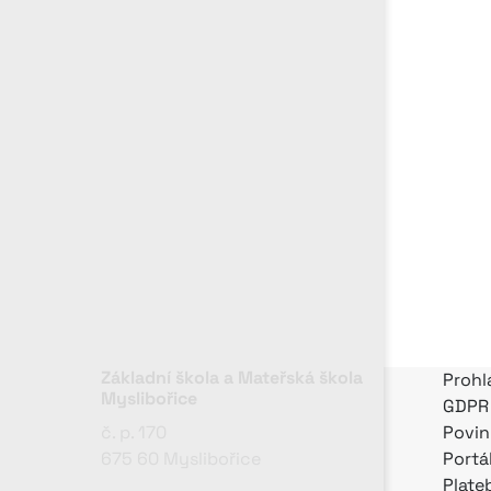
Základní škola a Mateřská škola
Prohl
Myslibořice
GDPR
č. p. 170
Povin
675 60 Myslibořice
Portá
Plate