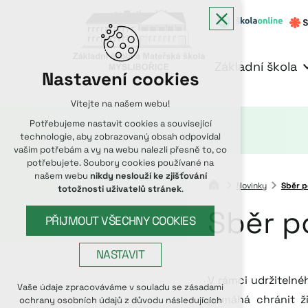
Základní škola
Nastavení cookies
Vítejte na našem webu!
Potřebujeme nastavit cookies a související
technologie, aby zobrazovaný obsah odpovídal
vašim potřebám a vy na webu nalezli přesně to, co
potřebujete. Soubory cookies používané na
našem webu
nikdy neslouží ke zjišťování
Novinky
Sběr p
totožnosti uživatelů stránek
.
Sběr p
PŘIJMOUT VŠECHNY COOKIES
NASTAVIT
V rámci udržitelné
Technická cookies
Vaše údaje zpracováváme v souladu se zásadami
pomáhá chránit ži
ochrany osobních údajů z důvodu následujících
nutná pro provozování webu