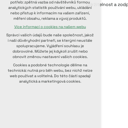
potřeb: zpětná vazba od návštěvníků formou
udržitelnost a zod
udržení kontextu stránek (session):
analytických statistik používání webu, ukládání
případná přihlášení, volby jazyka, apod.
nebo přístup k informacím na vašem zařízení,
měření obsahu, reklama a vývoj produktů.
Volitelná cookies
Více informací o cookies na našem webu
analytická pro anonymizované
vyhodnocení návštěvnosti
Správci vašich údajů bude naše společnost, jakož
marketingová cookies (Google, Seznam,
i naši důvěryhodní partneři, se kterými neustále
Facebook)
spolupracujeme. Vyjádření souhlasu je
dobrovolné. Můžete jej kdykoli zrušit nebo
Více informací o cookies na našem webu
obnovit změnou nastavení vašich cookies.
PŘIJMOUT VŠECHNY COOKIES
Cookies a podobné technologie dělíme na
technická: nutná pro běh webu, bez nichž nelze
web používat a volitelná. Do této části spadají
ODMÍTNOUT VOLITELNÁ
analytická a marketingová cookies.