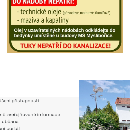
ášení přístupnosti
ně zveřejňované informace
l občana
bní portál