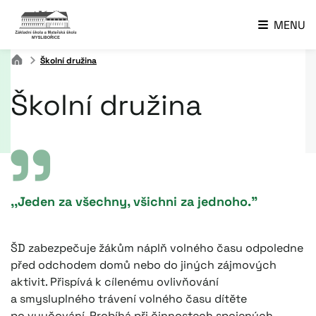
MENU
Školní družina
Školní družina
,,Jeden za všechny, všichni za jednoho."
ŠD zabezpečuje žákům náplň volného času odpoledne
před odchodem domů nebo do jiných zájmových
aktivit. Přispívá k cílenému ovlivňování
a smysluplného trávení volného času dítěte
po vyučování. Probíhá při činnostech spojených