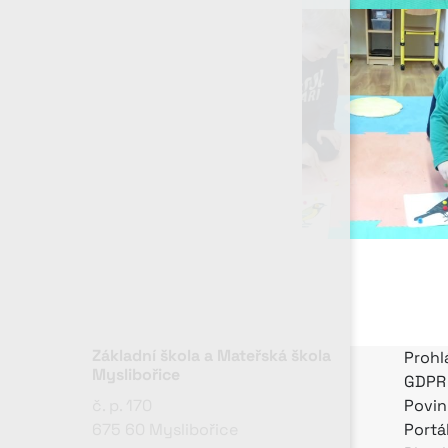
Základní škola a Mateřská škola
Prohl
Myslibořice
GDPR
č. p. 170
Povin
675 60 Myslibořice
Portá