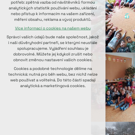
potřeb: zpětná vazba od návštěvníků formou
udržení kontextu stránek (session):
analytických statistik používání webu, ukládání
případná přihlášení, volby jazyka, apod.
nebo přístup k informacím na vašem zařízení,
měření obsahu, reklama a vývoj produktů.
Volitelná cookies
Více informací o cookies na našem webu
analytická pro anonymizované
vyhodnocení návštěvnosti
Správci vašich údajů bude naše společnost, jakož
marketingová cookies (Google, Seznam,
i naši důvěryhodní partneři, se kterými neustále
Facebook)
spolupracujeme. Vyjádření souhlasu je
dobrovolné. Můžete jej kdykoli zrušit nebo
Více informací o cookies na našem webu
obnovit změnou nastavení vašich cookies.
PŘIJMOUT VŠECHNY COOKIES
Cookies a podobné technologie dělíme na
technická: nutná pro běh webu, bez nichž nelze
web používat a volitelná. Do této části spadají
ODMÍTNOUT VOLITELNÁ
analytická a marketingová cookies.