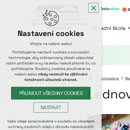
Základní škola
Nastavení cookies
Vítejte na našem webu!
Potřebujeme nastavit cookies a související
technologie, aby zobrazovaný obsah odpovídal
vašim potřebám a vy na webu nalezli přesně to, co
potřebujete. Soubory cookies používané na
našem webu
nikdy neslouží ke zjišťování
Fotogalerie
Ma
totožnosti uživatelů stránek
.
Lednov
PŘIJMOUT VŠECHNY COOKIES
NASTAVIT
Technická cookies
Vaše údaje zpracováváme v souladu se zásadami
ochrany osobních údajů z důvodu následujících
nutná pro provozování webu