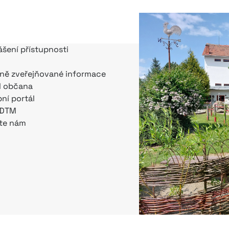
ášení přístupnosti
ně zveřejňované informace
l občana
bní portál
 DTM
te nám