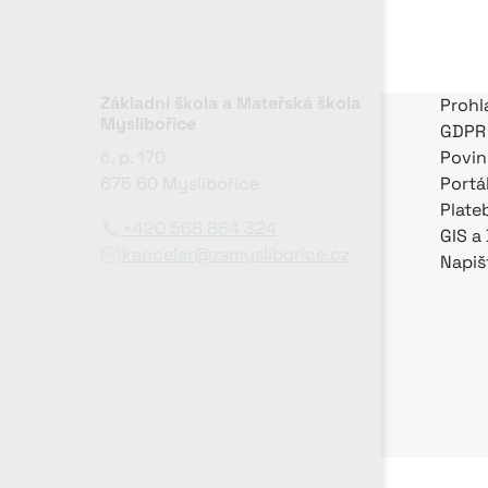
Základní škola a Mateřská škola
Prohl
Myslibořice
GDPR
č. p. 170
Povin
675 60 Myslibořice
Portá
Plate
+420 568 864 324
GIS a
kancelar@zsmysliborice.cz
Napiš