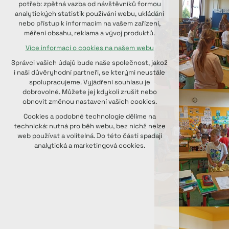
potřeb: zpětná vazba od návštěvníků formou
udržení kontextu stránek (session):
analytických statistik používání webu, ukládání
případná přihlášení, volby jazyka, apod.
nebo přístup k informacím na vašem zařízení,
měření obsahu, reklama a vývoj produktů.
Volitelná cookies
Více informací o cookies na našem webu
analytická pro anonymizované
vyhodnocení návštěvnosti
Správci vašich údajů bude naše společnost, jakož
marketingová cookies (Google, Seznam,
i naši důvěryhodní partneři, se kterými neustále
Facebook)
spolupracujeme. Vyjádření souhlasu je
dobrovolné. Můžete jej kdykoli zrušit nebo
Více informací o cookies na našem webu
obnovit změnou nastavení vašich cookies.
PŘIJMOUT VŠECHNY COOKIES
Cookies a podobné technologie dělíme na
technická: nutná pro běh webu, bez nichž nelze
web používat a volitelná. Do této části spadají
ODMÍTNOUT VOLITELNÁ
analytická a marketingová cookies.