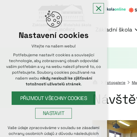
Základní škola
Nastavení cookies
Vítejte na našem webu!
Potřebujeme nastavit cookies a související
technologie, aby zobrazovaný obsah odpovídal
vašim potřebám a vy na webu nalezli přesně to, co
potřebujete. Soubory cookies používané na
našem webu
nikdy neslouží ke zjišťování
Fotogalerie
Ma
totožnosti uživatelů stránek
.
Návštěv
PŘIJMOUT VŠECHNY COOKIES
NASTAVIT
Technická cookies
Vaše údaje zpracováváme v souladu se zásadami
ochrany osobních údajů z důvodu následujících
nutná pro provozování webu