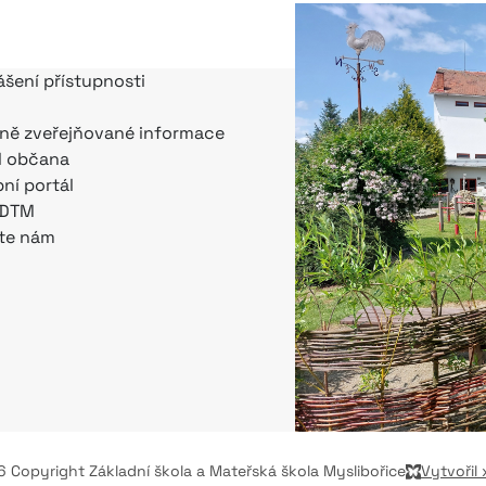
ášení přístupnosti
ně zveřejňované informace
l občana
bní portál
 DTM
te nám
 Copyright Základní škola a Mateřská škola Myslibořice
Vytvořil 