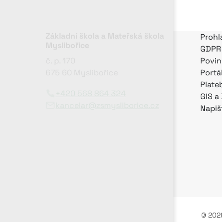
Základní škola a Mateřská škola
Prohl
Myslibořice
GDPR
č. p. 170
Povin
675 60 Myslibořice
Portá
Plate
+420 568 864 324
GIS a
kancelar@zsmysliborice.cz
Napiš
© 2026