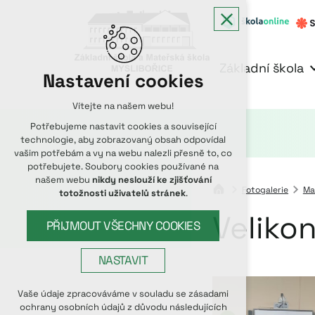
Základní škola
Nastavení cookies
Vítejte na našem webu!
Potřebujeme nastavit cookies a související
technologie, aby zobrazovaný obsah odpovídal
vašim potřebám a vy na webu nalezli přesně to, co
potřebujete. Soubory cookies používané na
našem webu
nikdy neslouží ke zjišťování
Fotogalerie
Ma
totožnosti uživatelů stránek
.
Veliko
PŘIJMOUT VŠECHNY COOKIES
NASTAVIT
Technická cookies
Vaše údaje zpracováváme v souladu se zásadami
ochrany osobních údajů z důvodu následujících
nutná pro provozování webu