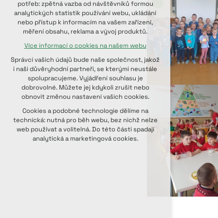
potřeb: zpětná vazba od návštěvníků formou
udržení kontextu stránek (session):
analytických statistik používání webu, ukládání
případná přihlášení, volby jazyka, apod.
nebo přístup k informacím na vašem zařízení,
měření obsahu, reklama a vývoj produktů.
Volitelná cookies
Více informací o cookies na našem webu
analytická pro anonymizované
vyhodnocení návštěvnosti
Správci vašich údajů bude naše společnost, jakož
marketingová cookies (Google, Seznam,
i naši důvěryhodní partneři, se kterými neustále
Facebook)
spolupracujeme. Vyjádření souhlasu je
dobrovolné. Můžete jej kdykoli zrušit nebo
Více informací o cookies na našem webu
obnovit změnou nastavení vašich cookies.
PŘIJMOUT VŠECHNY COOKIES
Cookies a podobné technologie dělíme na
technická: nutná pro běh webu, bez nichž nelze
web používat a volitelná. Do této části spadají
ODMÍTNOUT VOLITELNÁ
analytická a marketingová cookies.