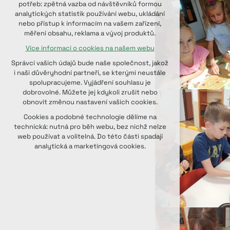
potřeb: zpětná vazba od návštěvníků formou
udržení kontextu stránek (session):
analytických statistik používání webu, ukládání
případná přihlášení, volby jazyka, apod.
nebo přístup k informacím na vašem zařízení,
měření obsahu, reklama a vývoj produktů.
Volitelná cookies
Více informací o cookies na našem webu
analytická pro anonymizované
vyhodnocení návštěvnosti
Správci vašich údajů bude naše společnost, jakož
marketingová cookies (Google, Seznam,
i naši důvěryhodní partneři, se kterými neustále
Facebook)
spolupracujeme. Vyjádření souhlasu je
dobrovolné. Můžete jej kdykoli zrušit nebo
Více informací o cookies na našem webu
obnovit změnou nastavení vašich cookies.
PŘIJMOUT VŠECHNY COOKIES
Cookies a podobné technologie dělíme na
technická: nutná pro běh webu, bez nichž nelze
web používat a volitelná. Do této části spadají
ODMÍTNOUT VOLITELNÁ
analytická a marketingová cookies.