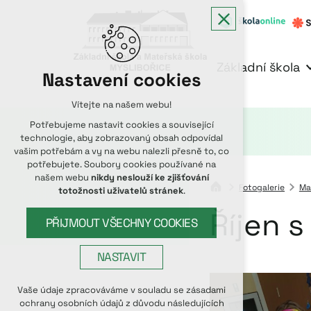
Základní škola
Nastavení cookies
Vítejte na našem webu!
Potřebujeme nastavit cookies a související
technologie, aby zobrazovaný obsah odpovídal
vašim potřebám a vy na webu nalezli přesně to, co
potřebujete. Soubory cookies používané na
našem webu
nikdy neslouží ke zjišťování
Fotogalerie
Ma
totožnosti uživatelů stránek
.
Říjen 
PŘIJMOUT VŠECHNY COOKIES
NASTAVIT
Technická cookies
Vaše údaje zpracováváme v souladu se zásadami
ochrany osobních údajů z důvodu následujících
nutná pro provozování webu