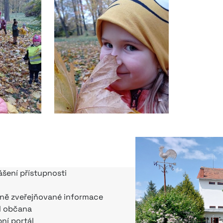
ášení přístupnosti
ně zveřejňované informace
l občana
bní portál