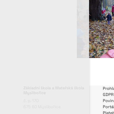
Základní škola a Mateřská škola
Prohl
Myslibořice
GDPR
č. p. 170
Povin
675 60 Myslibořice
Portá
Plate