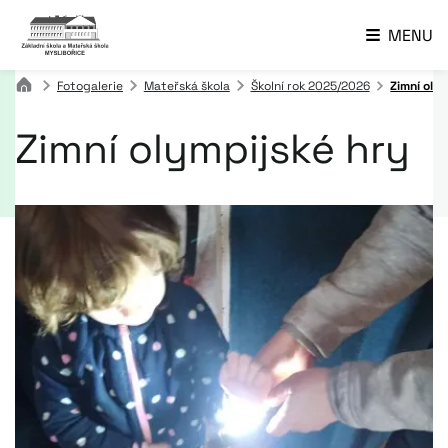
MENU
Fotogalerie
Mateřská škola
Školní rok 2025/2026
Zimní oly
Zimní olympijské hry